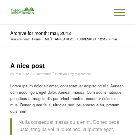
Archive for month: mai, 2012
You are here:
Home
/
MTÜ TANKLA KOOLITUSKESKUS
/
2012
/
mai
A nice post
/
/
/
24. mai 2012
0 Comments
in
News
by
marekmekk
Lorem ipsum dolor sit amet, consectetuer adipiscing elit. Aenean
commodo ligula eget dolor. Aenean massa. Cum sociis natoque
penatibus et magnis dis parturient montes, nascetur ridiculus
mus. Donec quam felis, ultricies nec, pellentesque eu, pretium
quis, sem.
Nulla consequat massa quis enim. Donec pede
justo, fringilla vel, aliquet nec, vulputate eget,