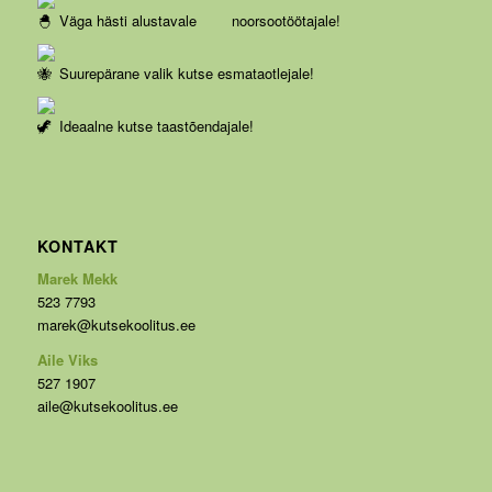
Väga hästi alustavale noorsootöötajale!
Suurepärane valik kutse esmataotlejale!
Ideaalne kutse taastõendajale!
KONTAKT
Marek Mekk
523 7793
marek@kutsekoolitus.ee
Aile Viks
527 1907
aile@kutsekoolitus.ee