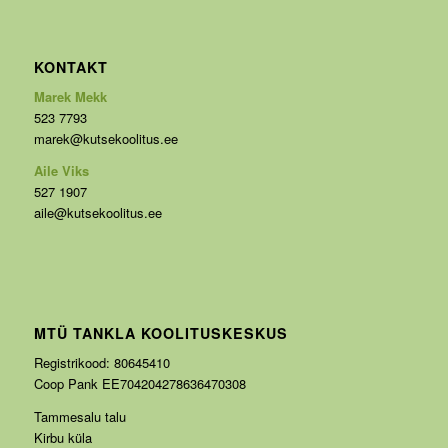
KONTAKT
Marek Mekk
523 7793
marek@kutsekoolitus.ee
Aile Viks
527 1907
aile@kutsekoolitus.ee
MTÜ TANKLA KOOLITUSKESKUS
Registrikood: 80645410
Coop Pank EE704204278636470308
Tammesalu talu
Kirbu küla