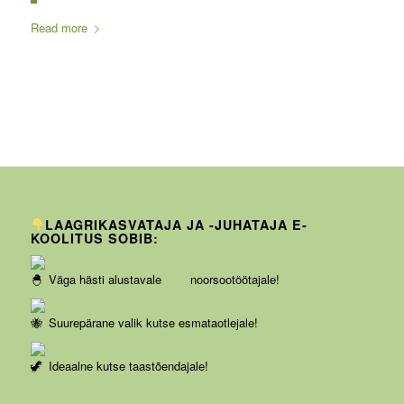
Read more
LAAGRIKASVATAJA JA -JUHATAJA E-
KOOLITUS SOBIB:
Väga hästi alustavale noorsootöötajale!
Suurepärane valik kutse esmataotlejale!
Ideaalne kutse taastõendajale!