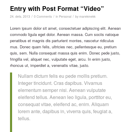
Entry with Post Format “Video”
/
/
/
24. dets. 2013
0 Comments
in
Personal
by
marekmekk
Lorem ipsum dolor sit amet, consectetuer adipiscing elit. Aenean
commodo ligula eget dolor. Aenean massa. Cum sociis natoque
penatibus et magnis dis parturient montes, nascetur ridiculus
mus. Donec quam felis, ultricies nec, pellentesque eu, pretium
quis, sem. Nulla consequat massa quis enim. Donec pede justo,
fringilla vel, aliquet nec, vulputate eget, arcu. In enim justo,
rhoncus ut, imperdiet a, venenatis vitae, justo.
Nullam dictum felis eu pede mollis pretium.
Integer tincidunt. Cras dapibus. Vivamus
elementum semper nisi. Aenean vulputate
eleifend tellus. Aenean leo ligula, porttitor eu,
consequat vitae, eleifend ac, enim. Aliquam
lorem ante, dapibus in, viverra quis, feugiat a,
tellus.