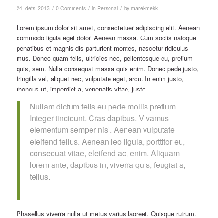
/
/
/
24. dets. 2013
0 Comments
in
Personal
by
marekmekk
Lorem ipsum dolor sit amet, consectetuer adipiscing elit. Aenean
commodo ligula eget dolor. Aenean massa. Cum sociis natoque
penatibus et magnis dis parturient montes, nascetur ridiculus
mus. Donec quam felis, ultricies nec, pellentesque eu, pretium
quis, sem. Nulla consequat massa quis enim. Donec pede justo,
fringilla vel, aliquet nec, vulputate eget, arcu. In enim justo,
rhoncus ut, imperdiet a, venenatis vitae, justo.
Nullam dictum felis eu pede mollis pretium.
Integer tincidunt. Cras dapibus. Vivamus
elementum semper nisi. Aenean vulputate
eleifend tellus. Aenean leo ligula, porttitor eu,
consequat vitae, eleifend ac, enim. Aliquam
lorem ante, dapibus in, viverra quis, feugiat a,
tellus.
Phasellus viverra nulla ut metus varius laoreet. Quisque rutrum.