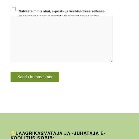
Salvesta minu nimi, e-posti- ja veebiaadress sellesse
veebilehitsejasse järgmiste kommentaaride jaoks.
LAAGRIKASVATAJA JA -JUHATAJA E-
KOOLITUS SOBIB: