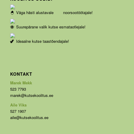
Väga hästi alustavale noorsootöötajale!
Suurepärane valik kutse esmataotlejale!
Ideaalne kutse taastõendajale!
KONTAKT
Marek Mekk
523 7793
marek@kutsekoolitus.ee
Aile Viks
527 1907
aile@kutsekoolitus.ee