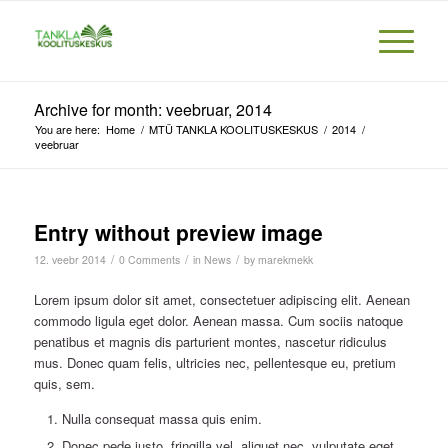
Archive for month: veebruar, 2014
You are here:
Home
/
MTÜ TANKLA KOOLITUSKESKUS
/
2014
/
veebruar
Entry without preview image
/
/
/
12. veebr 2014
0 Comments
in
News
by
marekmekk
Lorem ipsum dolor sit amet, consectetuer adipiscing elit. Aenean
commodo ligula eget dolor. Aenean massa. Cum sociis natoque
penatibus et magnis dis parturient montes, nascetur ridiculus
mus. Donec quam felis, ultricies nec, pellentesque eu, pretium
quis, sem.
Nulla consequat massa quis enim.
Donec pede justo, fringilla vel, aliquet nec, vulputate eget,