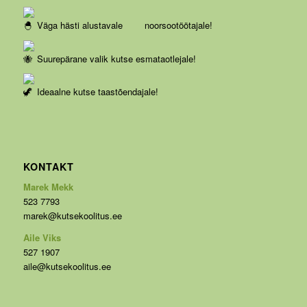
Väga hästi alustavale noorsootöötajale!
Suurepärane valik kutse esmataotlejale!
Ideaalne kutse taastõendajale!
KONTAKT
Marek Mekk
523 7793
marek@kutsekoolitus.ee
Aile Viks
527 1907
aile@kutsekoolitus.ee