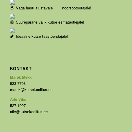
Väga hästi alustavale noorsootöötajale!
Suurepärane valik kutse esmataotlejale!
Ideaalne kutse taastõendajale!
KONTAKT
Marek Mekk
523 7793
marek@kutsekoolitus.ee
Aile Viks
527 1907
aile@kutsekoolitus.ee